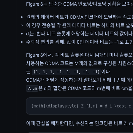
Figure 6는 단순한 CDMA 인코딩/디코딩 상황을 보
원래의 데이터 비트가 CDMA 인코더에 도달하는 속도
이 경우 전송될 각 원래 데이터 비트는 하나의 비트 슬
d
는 i번째 비트 슬롯에 해당하는 데이터 비트의 값이다
i
수학적 편의를 위해, 값이 0인 데이터 비트는 −1로 표
Figure 6에서, 각 비트 슬롯은 다시 M개의 미니 슬롯으
사용하는 CDMA 코드는 M개의 값으로 구성된 시퀀스이며,
는
이다.
(1, 1, 1, −1, 1, −1, −1, −1)
CDMA가 어떻게 작동하는지 알아보기 위해, i 번째 데
은 d
와 할당된 CDMA 코드의 m번째 비트 cm을
Z
,m
i
i
[math]\displaystyle{ Z_{i,m} = d_i \cdot c
이때 간섭을 배제한다면, 수신자는 인코딩된 비트 Z
,
i