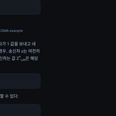
r CDMA example
자가 1 값을 보내고 네
우, 송신자 s는 여전히
*
신하는 값 Z
은 해당
i,m
할 수 있다: