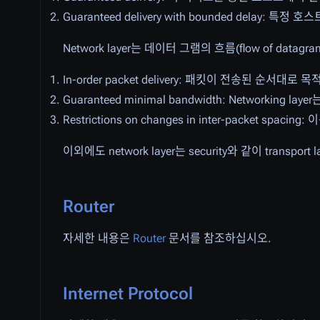
Guaranteed delivery with bounded delay:
Network layer는 데이터 그램의 흐름(flow of da
In-order packet delivery: 패킷이 전송된 순서
Guaranteed minimal bandwidth: Networkin
Restrictions on changes in inter-packet
이외에도 network layer는 security와 같이 tra
Router
자세한 내용은
Router
문서를 참조하십시오.
Internet Protocol