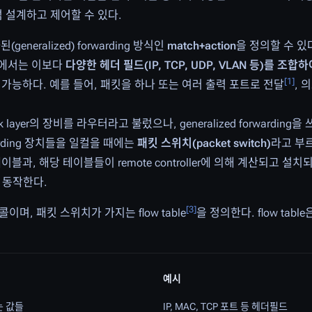
처럼 설계하고 제어할 수 있다.
neralized) forwarding 방식인
match+action
을 정의할 수 있
ing에서는 이보다
다양한 헤더 필드(IP, TCP, UDP, VLAN 등)를 조합하
[
1
]
가능하다. 예를 들어, 패킷을 하나 또는 여러 출력 포트로 전달
, 
rork layer의 장비를 라우터라고 불렀으나, generalized forwardin
rding 장치들을 일컬을 때에는
패킷 스위치(packet switch)
라고 부
on 테이블과, 해당 테이블들이 remote controller에 의해 계산되고 
 동작한다.
[
3
]
며, 패킷 스위치가 가지는 flow table
을 정의한다. flow tab
예시
는 값들
IP, MAC, TCP 포트 등 헤더필드