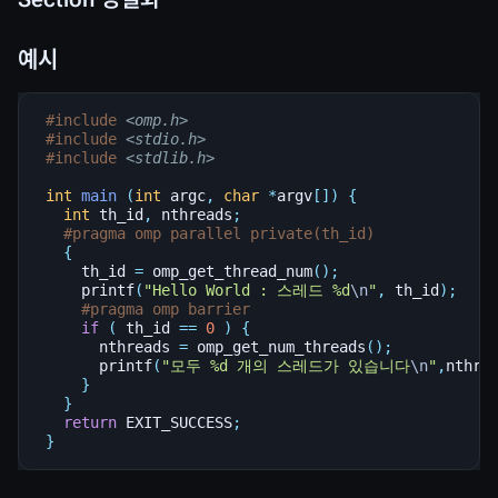
예시
#include
<omp.h>
#include
<stdio.h>
#include
<stdlib.h>
int
main
(
int
argc
,
char
*
argv
[])
{
int
th_id
,
nthreads
;
#pragma omp parallel private(th_id)
{
th_id
=
omp_get_thread_num
();
printf
(
"Hello World : 스레드 %d
\n
"
,
th_id
);
#pragma omp barrier
if
(
th_id
==
0
)
{
nthreads
=
omp_get_num_threads
();
printf
(
"모두 %d 개의 스레드가 있습니다
\n
"
,
nthre
}
}
return
EXIT_SUCCESS
;
}