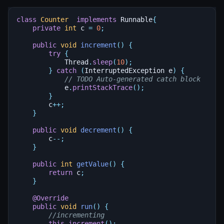
class
Counter
implements
Runnable
{
private
int
c
=
0
;
public
void
increment
()
{
try
{
Thread
.
sleep
(
10
);
}
catch
(
InterruptedException
e
)
{
// TODO Auto-generated catch block
e
.
printStackTrace
();
}
c
++
;
}
public
void
decrement
()
{
c
--
;
}
public
int
getValue
()
{
return
c
;
}
@Override
public
void
run
()
{
//incrementing
this
.
increment
();