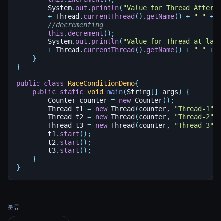
System
.
out
.
println
(
"Value for Thread After 
+
Thread
.
currentThread
().
getName
()
+
" "
+
//decrementing
this
.
decrement
();
System
.
out
.
println
(
"Value for Thread at las
+
Thread
.
currentThread
().
getName
()
+
" "
+
}
}
public
class
RaceConditionDemo
{
public
static
void
main
(
String
[]
args
)
{
Counter
counter
=
new
Counter
();
Thread
t1
=
new
Thread
(
counter
,
"Thread-1"
)
Thread
t2
=
new
Thread
(
counter
,
"Thread-2"
)
Thread
t3
=
new
Thread
(
counter
,
"Thread-3"
)
t1
.
start
();
t2
.
start
();
t3
.
start
();
}
}
분류