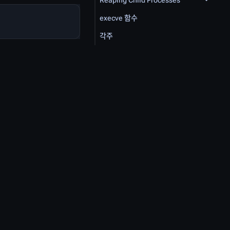
Reaping Child Processes
execve 함수
각주