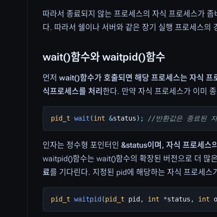
따라서 종료되지 않는 프로세스의 자식 프로세스가 좀
다. 따라서 쉘이나 서버와 같은 장기 실행 프로세스의 
wait()함수와 waitpid()함수
먼저
wait()함수가 호출되면 해당 프로세스는 자식 
식프로세스를 처리
한다. 만약 자식 프로세스가 이미 종료
pid_t
wait
(
int
&
status
);
//반환값은 종료된 자식
인자는 정수형 포인터인
&status이며, 자식 프로세스
waitpid()함수는 wait()함수의 확장된 버전으로 더 
료
를 기다린다. 지정된 pid에 해당하는 자식 프로세스가
pid_t
waitpid
(
pid_t
pid
,
int
*
status
,
int