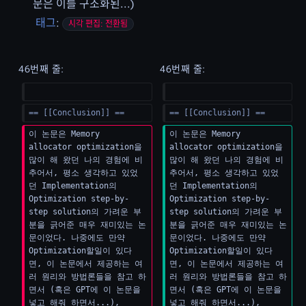
문은 이를 구조화된...
태그
:
시각 편집: 전환됨
46번째 줄:
46번째 줄:
== [[Conclusion]] ==
== [[Conclusion]] ==
이 논문은 Memory 
이 논문은 Memory 
allocator optimization을 
allocator optimization을 
많이 해 왔던 나의 경험에 비
많이 해 왔던 나의 경험에 비
추어서, 평소 생각하고 있었
추어서, 평소 생각하고 있었
던 Implementation의 
던 Implementation의 
Optimization step-by-
Optimization step-by-
step solution의 가려운 부
step solution의 가려운 부
분을 긁어준 매우 재미있는 논
분을 긁어준 매우 재미있는 논
문이었다. 나중에도 만약 
문이었다. 나중에도 만약 
Optimization할일이 있다
Optimization할일이 있다
면, 이 논문에서 제공하는 여
면, 이 논문에서 제공하는 여
러 원리와 방법론들을 참고 하
러 원리와 방법론들을 참고 하
면서 (혹은 GPT에 이 논문을 
면서 (혹은 GPT에 이 논문을 
넣고 해줘 하면서...), 
넣고 해줘 하면서...), 