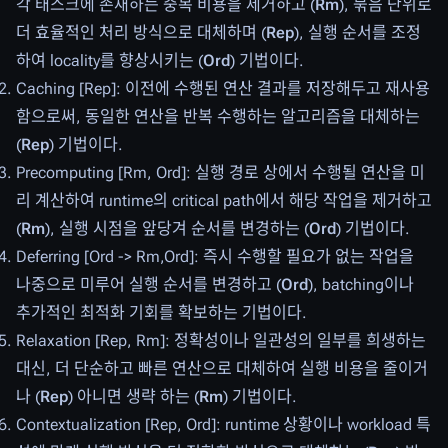
각 태스크에 존재하는 중복 비용을 제거하고 (
Rm
), 묶음 단위로
더 효율적인 처리 방식으로 대체하며 (
Rep
), 실행 순서를 조정
하여 locality를 향상시키는 (
Ord
) 기법이다.
Caching [Rep]: 이전에 수행된 연산 결과를 저장해두고 재사용
함으로써, 동일한 연산을 반복 수행하는 알고리즘을 대체하는
(
Rep
) 기법이다.
Precomputing [Rm, Ord]: 실행 경로 상에서 수행될 연산을 미
리 계산하여 runtime의 critical path에서 해당 작업을 제거하고
(
Rm
), 실행 시점을 앞당겨 순서를 변경하는 (
Ord
) 기법이다.
Deferring [Ord -> Rm,Ord]: 즉시 수행할 필요가 없는 작업을
나중으로 미루어 실행 순서를 변경하고 (
Ord
), batching이나
추가적인 최적화 기회를 확보하는 기법이다.
Relaxation [Rep, Rm]: 정확성이나 일관성의 일부를 희생하는
대신, 더 단순하고 빠른 연산으로 대체하여 실행 비용을 줄이거
나 (
Rep
) 아니면 생략 하는 (
Rm
) 기법이다.
Contextualization [Rep, Ord]: runtime 상황이나 workload 특