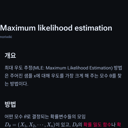
Maximum likelihood estimation
noriwiki
개요
최대 우도 추정(MLE: Maximum Likelihood Estimation) 방법
은 주어진 샘플 x에 대해 우도를 가장 크게 해 주는 모수 θ를 찾
는 방법이다.
방법
θ
어떤 모수
로 결정되는 확률변수들의 모임
D
θ
=
(
X
1
,
X
2
,
⋯
,
X
n
)
D
θ
이 있고,
의
확률 밀도 함수
나
확