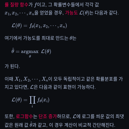
f
률 질량 함수
가
이고, 그 확률변수들에서 각각 값
x
1
,
x
2
,
⋯
,
x
n
L
(
θ
)
을 얻었을 경우,
가능도
는 다음과 같다.
L
(
θ
)
=
f
θ
(
x
1
,
x
2
,
⋯
,
x
n
)
θ
여기에서 가능도를 최대로 만드는
는
θ
^
=
argmax
θ
L
(
θ
)
가 된다.
X
1
,
X
2
,
⋯
,
X
n
이때
이 모두 독립적이고 같은 확률분포를 가
L
지고 있다면,
은 다음과 같이 표현이 가능하다.
L
(
θ
)
=
∏
i
f
θ
(
x
i
)
L
또한,
로그함수
는
단조 증가
하므로,
에 로그를 씌운 값의 최댓
θ
^
값은 원래 값
과 같고, 이 경우 계산이 비교적 간단해진다.