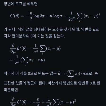
양변에 로그를 씌우면
L
∗
(
θ
)
=
−
n
2
log
2
π
−
n
log
σ
−
1
2
σ
2
∑
i
(
x
i
−
μ
)
2
μ
가 된다. 식의 값을 최대화하는 모수를 찾기 위해, 양변을
로
각각 편미분하여 0이 되는 값을 찾는다.
∂
∂
μ
L
∗
(
θ
)
=
1
σ
2
∑
i
(
x
i
−
μ
)
=
1
σ
2
(
∑
i
x
i
−
n
μ
)
μ
^
=
(
∑
i
x
i
)
/
n
따라서 이 식을 0으로 만드는 값은
으로, 즉
σ
표집한 값들의 평균이 된다. 마찬가지 방법으로 양변을
로 편
미분하면
∂
∂
σ
L
∗
(
θ
)
=
−
n
σ
+
1
σ
3
∑
i
(
x
i
−
μ
)
2