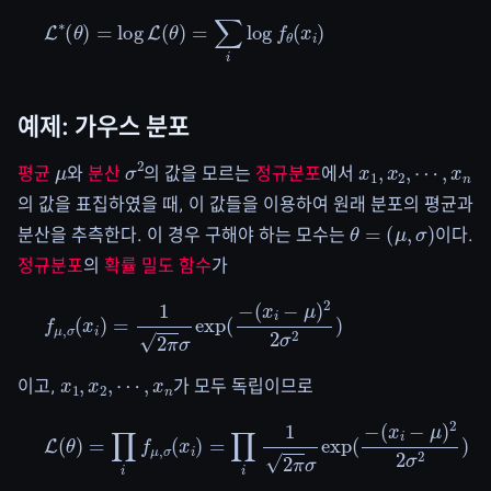
L
∗
(
θ
)
=
log
L
(
θ
)
=
∑
i
log
f
θ
(
x
i
)
예제: 가우스 분포
μ
σ
2
x
1
,
x
2
,
⋯
,
x
n
평균
와
분산
의 값을 모르는
정규분포
에서
의 값을 표집하였을 때, 이 값들을 이용하여 원래 분포의 평균과
θ
=
(
μ
,
σ
)
분산을 추측한다. 이 경우 구해야 하는 모수는
이다.
정규분포
의
확률 밀도 함수
가
f
μ
,
σ
(
x
i
)
=
1
2
π
σ
exp
(
−
(
x
i
−
μ
)
2
2
σ
2
)
x
1
,
x
2
,
⋯
,
x
n
이고,
가 모두 독립이므로
L
(
θ
)
=
∏
i
f
μ
,
σ
(
x
i
)
=
∏
i
1
2
π
σ
exp
(
−
(
x
i
−
μ
)
2
2
σ
2
)