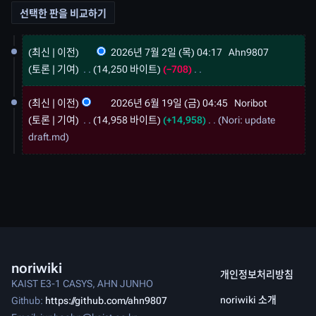
2
최신
이전
2026년 7월 2일 (목) 04:17
Ahn9807
0
토론
기여
14,250 바이트
−708
2
편
6
2
년
집
최신
이전
2026년 6월 19일 (금) 04:45
Noribot
0
7
요
토론
기여
14,958 바이트
+14,958
Nori: update
2
월
약
draft.md
6
2
년
없
일
6
음
(
월
목
1
)
9
일
(
금
noriwiki
개인정보처리방침
)
KAIST E3-1 CASYS, AHN JUNHO
noriwiki 소개
Github:
https://github.com/ahn9807