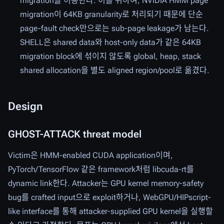
migration을 허용한다. 이를 위하여, NVIDIA HMM page
migration이 64KB granularity로 처리되기 때문에 단순
page-fault check만으로는 sub-page leakage가 남는다.
SHELL은 shared data와 host-only data가 같은 64KB
migration block에 섞이지 않도록 global, heap, stack
shared allocation을 별도 aligned region/pool로 옮겼다.
Design
GHOST-ATTACK threat model
Victim은 HMM-enabled CUDA application이며,
PyTorch/TensorFlow 같은 framework처럼 libcuda-rt를
dynamic link한다. Attacker는 GPU kernel memory-safety
bug를 crafted input으로 exploit하거나, WebGPU/HIPscript-
like interface를 통해 attacker-supplied GPU kernel을 실행할