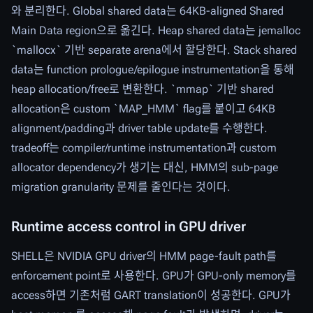
와 분리한다. Global shared data는 64KB-aligned Shared
Main Data region으로 옮긴다. Heap shared data는 jemalloc
`mallocx` 기반 separate arena에서 할당한다. Stack shared
data는 function prologue/epilogue instrumentation을 통해
heap allocation/free로 변환한다. `mmap` 기반 shared
allocation은 custom `MAP_HMM` flag를 붙이고 64KB
alignment/padding과 driver table update를 수행한다.
tradeoff는 compiler/runtime instrumentation과 custom
allocator dependency가 생기는 대신, HMM의 sub-page
migration granularity 문제를 줄인다는 것이다.
Runtime access control in GPU driver
SHELL은 NVIDIA GPU driver의 HMM page-fault path를
enforcement point로 사용한다. GPU가 GPU-only memory를
access하면 기존처럼 GART translation이 성공한다. GPU가