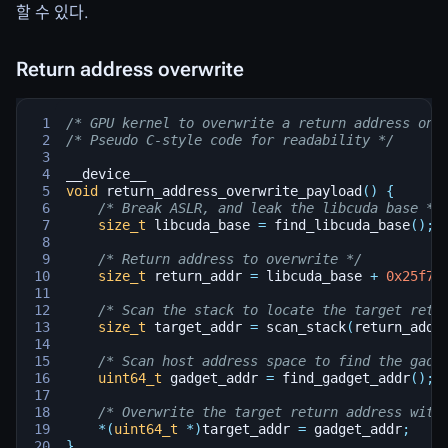
할 수 있다.
Return address overwrite
/* GPU kernel to overwrite a return address on 
/* Pseudo C-style code for readability */
__device__
void
return_address_overwrite_payload
()
{
/* Break ASLR, and leak the libcuda base */
size_t
libcuda_base
=
find_libcuda_base
();
/* Return address to overwrite */
size_t
return_addr
=
libcuda_base
+
0x25f70
/* Scan the stack to locate the target retu
size_t
target_addr
=
scan_stack
(
return_addr
/* Scan host address space to find the gadg
uint64_t
gadget_addr
=
find_gadget_addr
();
/* Overwrite the target return address with
*
(
uint64_t
*
)
target_addr
=
gadget_addr
;
}