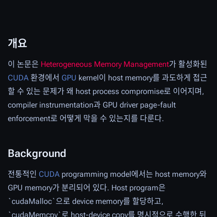
개요
이 논문은
Heterogeneous Memory Management
가 활성화된
CUDA
환경에서
GPU
kernel이 host memory를 과도하게 접근
할 수 있는 문제가 왜 host process compromise로 이어지며,
compiler instrumentation과 GPU driver page-fault
enforcement로 어떻게 막을 수 있는지를 다룬다.
Background
전통적인
CUDA
programming model에서는 host memory와
GPU memory가 분리되어 있다. Host program은
`cudaMalloc`으로 device memory를 할당하고,
`cudaMemcpy`로 host-device copy를 명시적으로 수행한 뒤