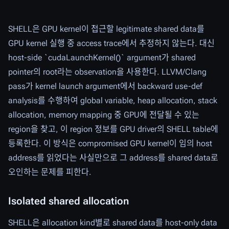
SHELL은 GPU kernel이 접근할 legitimate shared data를
GPU kernel 실행 중 access trace에서 추정하지 않는다. 대신
host-side `cudaLaunchKernel()` argument가 shared
pointer의 root라는 observation을 사용한다. LLVM/Clang
pass가 kernel launch argument에서 backward use-def
analysis를 수행하여 global variable, heap allocation, stack
allocation, memory mapping 중 GPU에 전달될 수 있는
region을 찾고, 이 region 정보를 GPU driver의 SHELL table에
등록한다. 이 방식은 compromised GPU kernel이 임의 host
address를 읽었다는 사실만으로 그 address를 shared data로
오인하는 문제를 피한다.
Isolated shared allocation
SHELL은 allocation kind별로 shared data를 host-only data