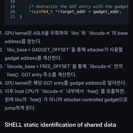
/* Overwrite the GOT entry with the gadget 
*
(
uint64_t
*
)
target_addr
=
gadget_addr
;
}
GPU kernel은 ASLR을 우회하여 `libc`와 `libcuda-rt`의 base
address를 얻는다.
`libc_base + GADGET_OFFSET`을 통해 attacker가 사용할
gadget address를 계산한다.
`libcuda_base + FREE_OFFSET`을 통해 `libcuda-rt` 안의
`free()` GOT entry 주소를 계산한다.
GPU kernel은 해당 GOT entry를 gadget address로 덮어쓴다.
이후 host CPU가 `libcuda-rt` 내부에서 `free()`를 호출하면,
원래 libc의 `free()`가 아니라 attacker-controlled gadget으로
jump하게 된다.
SHELL static identification of shared data