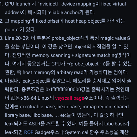
GPU launch 시 `nvidiactl` device mapping이 fixed virtual
address에 배치되어 reliable anchor가 된다.
그 mapping의 fixed offset에 host heap object를 가리키는
pointer가 있다.
Line 20-29: 이 부분은 probe_object속의 특정 magic value값
을 찾는 부분이다. 이 값을 찾으면 object의 시작점을 알 수 있
다. 전형적인 memory scanning + signature matching방식이
다. 여기서 중요한거는 GPU가 *(probe_object - i)를 할 수 있는
권한, 즉 host memory의 arbitary read가 가능하다는 점이다.
마침내, leak_object를 찾았으니, 메모리를 순서대로 읽어서 출
력한다. 종료조건은 0xffffffffff600000값을 출력시키는 것인데,
이 값은 x86-64 Linux의
vsyscall page
주소이다. 즉 출력되는
값에는 exectuable base, heap base, mmap region, shared
library base, libc base, ... etc들이 있는데, 이 값중 하나만
leak되어도 ASLR을 깨트릴 수 있다. 예를 들어서 Libc base가
leak되면
ROP
Gadget주소나 System call함수 주소등을 계산