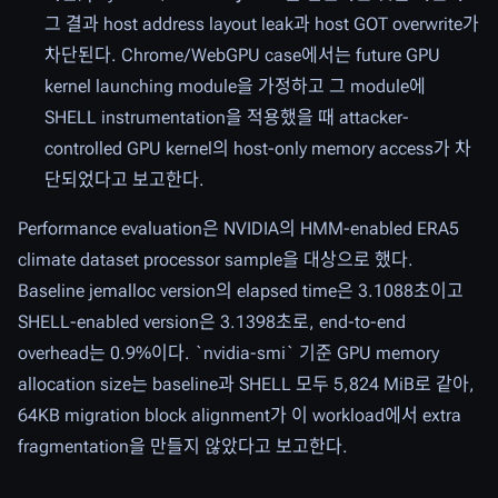
그 결과 host address layout leak과 host GOT overwrite가
차단된다. Chrome/WebGPU case에서는 future GPU
kernel launching module을 가정하고 그 module에
SHELL instrumentation을 적용했을 때 attacker-
controlled GPU kernel의 host-only memory access가 차
단되었다고 보고한다.
Performance evaluation은 NVIDIA의 HMM-enabled ERA5
climate dataset processor sample을 대상으로 했다.
Baseline jemalloc version의 elapsed time은 3.1088초이고
SHELL-enabled version은 3.1398초로, end-to-end
overhead는 0.9%이다. `nvidia-smi` 기준 GPU memory
allocation size는 baseline과 SHELL 모두 5,824 MiB로 같아,
64KB migration block alignment가 이 workload에서 extra
fragmentation을 만들지 않았다고 보고한다.