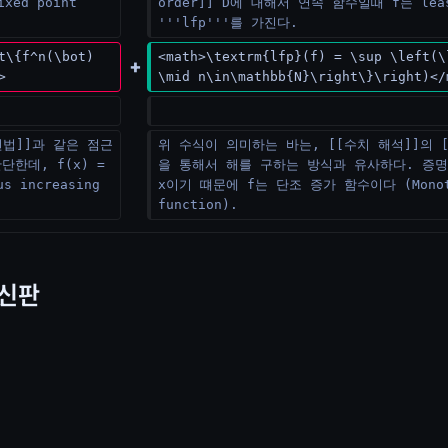
xed point 
order]] D에 대해서 연속 함수일때 f는 least
음
'''lfp'''를 가진다.
t\{f^n(\bot) 
<math>\textrm{lfp}(f) = \sup \left(\
>
\mid n\in\mathbb{N}\right\}\right)</
턴법]]과 같은 점근
위 수식이 의미하는 바는, [[수치 해석]]의 
한데, f(x) = 
을 통해서 해를 구하는 방식과 유사하다. 증명은
 increasing 
x이기 떄문에 f는 단조 증가 함수이다 (Monoton
function).
최신판