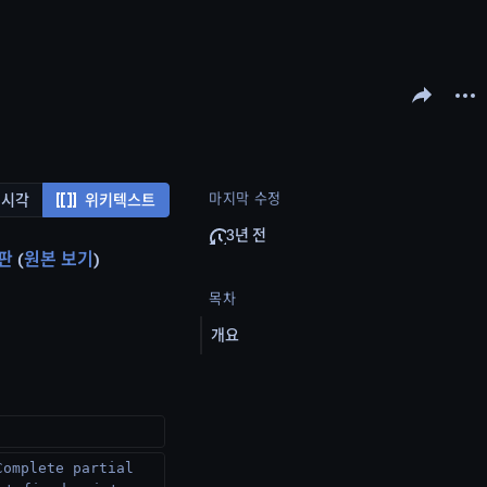
문서 공유하기
다른 
마지막 수정
시각
위키텍스트
3년 전
신판
원본 보기
목차
개요
Complete partial 