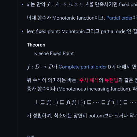
f
:
A
→
A
,
x
∈
A
x 는 만약
을 만족시키면 fixed po
이때 함수가 Monotonic function이고,
Partial order
이
leat fixed point: Monotonic 그리고 partial order
Theoren
Kleene Fixed Point
f
:
D
→
D
가
Complete partial order
D에 대해서 연속 
위 수식이 의미하는 바는,
수치 해석
의
뉴턴법
과 같은 
증가 함수이다 (Monotonous increasing functio
⊥
⊑
f
(
⊥
)
⊑
f
(
f
(
⊥
)
)
⊑
⋯
⊑
f
n
(
⊥
)
⊑
⋯
가 성립하며, 최초에는 당연히 bottom보다 크거나 작기 