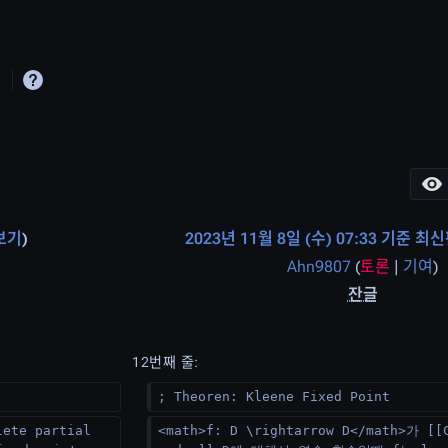
이
보기
2023년 11월 8일 (수) 07:33 기준 최
Ahn9807
(
토론
|
기여
)
잔글
편
집
12번째 줄:
요
; Theoren: Kleene Fixed Point
약
lete partial 
<math>f: D \rightarrow D</math>가 [[
없