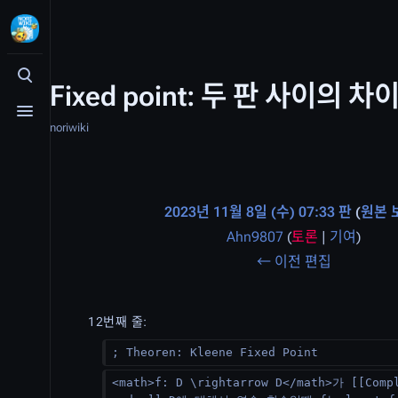
검색 여닫기
Fixed point: 두 판 사이의 차
메뉴 여닫기
noriwiki
2023년 11월 8일 (수) 07:33 판
원본 
Ahn9807
(
토론
|
기여
)
편
← 이전 편집
집
요
12번째 줄:
약
; Theoren: Kleene Fixed Point
없
<math>f: D \rightarrow D</math>가 [[Comp
음