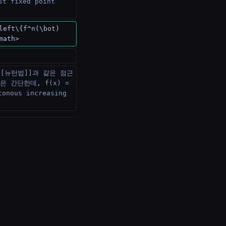
 fixed point 
left\{f^n(\bot) 
math>
[[뉴턴법]]과 같은 점근
 간단한데, f(x) = 
ous increasing 