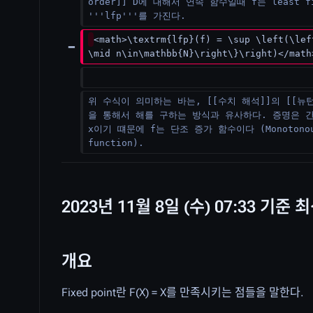
order]] D에 대해서 연속 함수일때 f는 least fi
'''lfp'''를 가진다.
<math>\textrm{lfp}(f) = \sup \left(\lef
\mid n\in\mathbb{N}\right\}\right)</math
위 수식이 의미하는 바는, [[수치 해석]]의 [[뉴
을 통해서 해를 구하는 방식과 유사하다. 증명은 간단
x이기 떄문에 f는 단조 증가 함수이다 (Monotonous
function).
2023년 11월 8일 (수) 07:33 기준 
개요
Fixed point란 F(X) = X를 만족시키는 점들을 말한다.