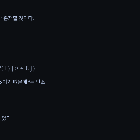
nt가 존재할 것이다.
)
∣
n
∈
N
}
)
 x이기 떄문에 f는 단조
 있다.