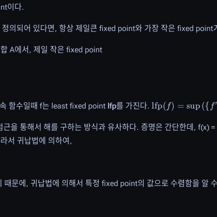
int이다.
 정의되어 있다면, 항상 제일큰 fixed point와 가장 작은 fixed poi
인 집합 A에서, 제일 작은 fixed point
lfp
(
f
)
=
sup
(
{
f
n
(
⊥
함수일때 f는 least fixed point
lfp
를 가진다.
점근을 통해서 해를 구하는 방식과 유사하다. 증명은 간단한데, f(x) =
n). 따라서 귀납법에 의하여,
때문에, 귀납법에 의해서 특정 fixed point의 값으로 수렴함을 알 수