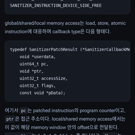
global/shared/local memory access는 load, store, atomic
instruction에 대응하며 callback type은 다음 형태다.
typedef SanitizerPatchResult (*SanitizerCallbackMemo
    void *userdata,

    uint64_t pc,

    void *ptr,

    uint32_t accessSize,

    uint32_t flags,

여기서
는 patched instruction의 program counter이고,
pc
은 접근 주소이다. local/shared memory access에서는
ptr
이 값이 해당 memory window 안의 offset으로 전달된다.