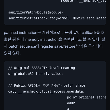
                           module, "__memcheck_devic
sanitizerPatchModule(module);

patched instruction은 개념적으로 다음과 같이 callback을 호
출한 뒤 원래 memory instruction을 수행한다고 볼 수 있다. 실
제 patch sequence와 register save/restore 방식은 공개되어
있지 않다.
// Original SASS/PTX-level meaning

st.global.u32 [addr], value;

// Public API에서 추론 가능한 patch shape

call __memcheck_global_access(userdata,

                              pc_of_original_store,

                              addr,

                              4,
