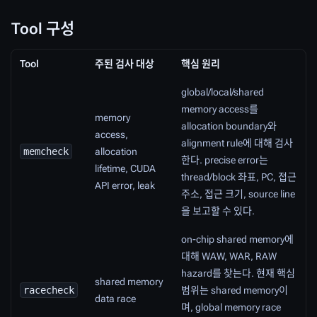
Tool 구성
Tool
주된 검사 대상
핵심 원리
global/local/shared
memory access를
memory
allocation boundary와
access,
alignment rule에 대해 검사
memcheck
allocation
한다. precise error는
lifetime, CUDA
thread/block 좌표, PC, 접근
API error, leak
주소, 접근 크기, source line
을 보고할 수 있다.
on-chip shared memory에
대해 WAW, WAR, RAW
hazard를 찾는다. 현재 핵심
shared memory
racecheck
범위는 shared memory이
data race
며, global memory race