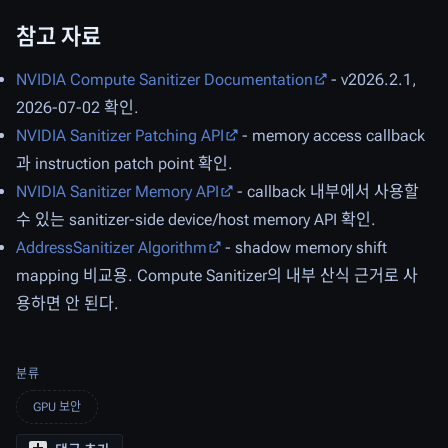
참고 자료
NVIDIA Compute Sanitizer Documentation
- v2026.2.1,
2026-07-02 확인.
NVIDIA Sanitizer Patching API
- memory access callback
과 instruction patch point 확인.
NVIDIA Sanitizer Memory API
- callback 내부에서 사용할
수 있는 sanitizer-side device/host memory API 확인.
AddressSanitizer Algorithm
- shadow memory shift
mapping 비교용. Compute Sanitizer의 내부 산식 근거로 사
용하면 안 된다.
분류
GPU 보안