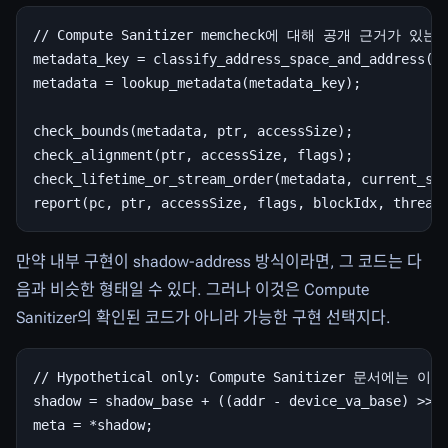
// Compute Sanitizer memcheck에 대해 공개 근거가 있는
metadata_key = classify_address_space_and_address(pt
metadata = lookup_metadata(metadata_key);

check_bounds(metadata, ptr, accessSize);

check_alignment(ptr, accessSize, flags);

check_lifetime_or_stream_order(metadata, current_str
만약 내부 구현이 shadow-address 방식이라면, 그 코드는 다
음과 비슷한 형태일 수 있다. 그러나 이것은 Compute
Sanitizer의 확인된 코드가 아니라 가능한 구현 선택지다.
// Hypothetical only: Compute Sanitizer 문서에는
shadow = shadow_base + ((addr - device_va_base) >> G
meta = *shadow;
