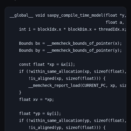
__global__ void saxpy_compile_time_model(float *y, c
                                         float a, in
    int i = blockIdx.x * blockDim.x + threadIdx.x;

    Bounds bx = __memcheck_bounds_of_pointer(x);  //
    Bounds by = __memcheck_bounds_of_pointer(y);

    const float *xp = &x[i];

    if (!within_same_allocation(xp, sizeof(float), b
        !is_aligned(xp, sizeof(float))) {

        __memcheck_report_load(CURRENT_PC, xp, sizeo
    }

    float xv = *xp;

    float *yp = &y[i];

    if (!within_same_allocation(yp, sizeof(float), b
        !is_aligned(yp, sizeof(float))) {
