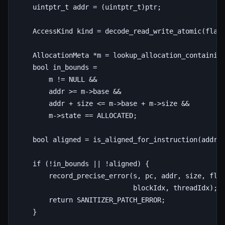
    uintptr_t addr = (uintptr_t)ptr;

    AccessKind kind = decode_read_write_atomic(flags
    AllocationMeta *m = lookup_allocation_containing
    bool in_bounds =

        m != NULL &&

        addr >= m->base &&

        addr + size <= m->base + m->size &&

        m->state == ALLOCATED;

    bool aligned = is_aligned_for_instruction(addr, 
    if (!in_bounds || !aligned) {

        record_precise_error(s, pc, addr, size, flag
                             blockIdx, threadIdx);

        return SANITIZER_PATCH_ERROR;

    }
