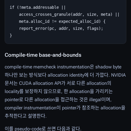
if (!meta.addressable ||

    access_crosses_granule(addr, size, meta) ||

    meta.alloc_id != expected_alloc_id) {

    report_error(pc, addr, size, flags);

Compile-time base-and-bounds
compile-time memcheck instrumentation은 shadow byte
하나만 보는 방식보다 allocation identity에 더 가깝다. NVIDIA
문서는 CUDA allocation API가 서로 다른 allocation의
locality를 보장하지 않으므로, 한 allocation을 가리키는
pointer로 다른 allocation을 접근하는 것은 illegal이며,
compiler instrumentation이 pointer가 참조하는 allocation을
추적한다고 설명한다.
이를 pseudo-code로 쓰면 다음과 같다.