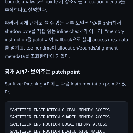
bounds analysis로 pointer가 참조하는 allocation identity를
추적한다고 설명한다.
따라서 공개 근거로 쓸 수 있는 내부 모델은 "VA를 shift해서
shadow byte를 직접 읽는 inline check"가 아니라, "memory
instruction을 patch하여 callback으로 실제 access metadata
를 넘기고, tool runtime이 allocation/bounds/alignment
metadata를 조회한다"에 가깝다.
공개 API가 보여주는 patch point
Sanitizer Patching API에는 다음 instrumentation point가 있
다.
SANITIZER_INSTRUCTION_GLOBAL_MEMORY_ACCESS

SANITIZER_INSTRUCTION_SHARED_MEMORY_ACCESS

SANITIZER_INSTRUCTION_LOCAL_MEMORY_ACCESS

SANITIZER_INSTRUCTION_DEVICE_SIDE_MALLOC
