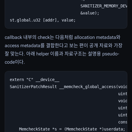
                              SANITIZER_MEMORY_DEVIC
                              &value);

callback 내부의 check는 다음처럼 allocation metadata와
access metadata를 결합한다고 보는 편이 공개 자료와 가장
잘 맞는다. 아래 helper 이름과 자료구조는 설명용 pseudo-
code이다.
extern "C" __device__

SanitizerPatchResult __memcheck_global_access(void *
                                              uint64
                                              void *
                                              uint32
                                              uint32
                                              const 
    MemcheckState *s = (MemcheckState *)userdata;
