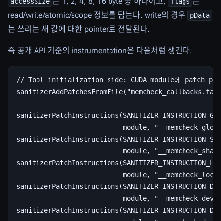
는 1, 2, 4, 8, 16 byte 중 하나이고,
는
accessSize
flags
read/write/atomic/scope 정보를 담는다. write의 경우
pData
는 쓰려는 새 값에 대한 pointer로 전달된다.
즉 공개 API 기준의 instrumentation은 다음처럼 생긴다.
// Tool initialization side: CUDA module에 patch p
sanitizerAddPatchesFromFile("memcheck_callbacks.fatb
sanitizerPatchInstructions(SANITIZER_INSTRUCTION_GLO
                           module, "__memcheck_globa
sanitizerPatchInstructions(SANITIZER_INSTRUCTION_SHA
                           module, "__memcheck_share
sanitizerPatchInstructions(SANITIZER_INSTRUCTION_LOC
                           module, "__memcheck_local
sanitizerPatchInstructions(SANITIZER_INSTRUCTION_DEV
                           module, "__memcheck_devic
sanitizerPatchInstructions(SANITIZER_INSTRUCTION_DEV