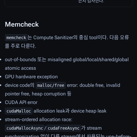
는지 검사한다.
Memcheck
는 Compute Sanitizer의 중심 tool이다. 다음 오류
memcheck
를 주로 다룬다.
out-of-bounds 또는 misaligned global/local/shared/global
atomic access
GPU hardware exception
device code의
error: double free, invalid
malloc/free
pointer free, heap corruption 등
CUDA API error
allocation leak과 device heap leak
cudaMalloc
stream-ordered allocation race:
/
가 stream
cudaMallocAsync
cudaFreeAsync
synchronization 없이 다른 stream에서 사용되는 use-before-