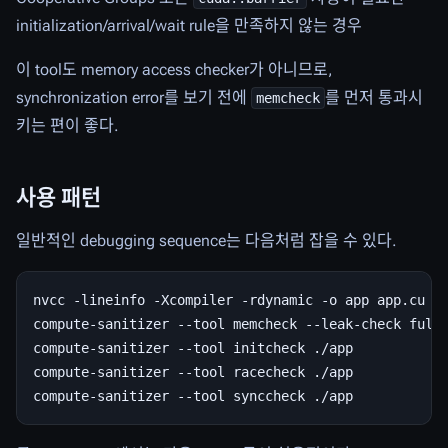
initialization/arrival/wait rule을 만족하지 않는 경우
이 tool도 memory access checker가 아니므로,
synchronization error를 보기 전에
를 먼저 통과시
memcheck
키는 편이 좋다.
사용 패턴
일반적인 debugging sequence는 다음처럼 잡을 수 있다.
nvcc -lineinfo -Xcompiler -rdynamic -o app app.cu

compute-sanitizer --tool memcheck --leak-check full 
compute-sanitizer --tool initcheck ./app

compute-sanitizer --tool racecheck ./app
