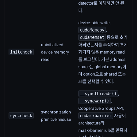
detector로 이해하면 안 된
다.
device-side write,
cudaMemcpy
,
cudaMemset
등으로 초기
uninitialized
화되었는지를 추적하여 초기
initcheck
device memory
화되지 않은 memory read
read
를 보고한다. 기본 address
space는 global memory이
며 option으로 shared 또는
all을 선택할 수 있다.
__syncthreads()
,
__syncwarp()
,
Cooperative Groups API,
synchronization
synccheck
cuda::barrier
사용이
primitive misuse
architecture와
mask/barrier rule을 만족하