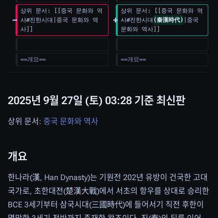
상위 문서: [[중국 문화와 역
상위 문서: [[중국 문화와 역
음
사#진한시대|중국 문화와 역
사#진한시대
(秦漢時代)
|중국 
사]]
문화와 역사]]
==개요==
==개요==
2025년 9월 27일 (토) 03:28 기준 최신판
상위 문서:
중국 문화와 역사
개요
한나라(漢, Han Dynasty)는 기원전 202년 유방이 건국한 고대
국가로, 초한대전(楚漢大戰)에서 서초의 항우를 상대로 승리한
BCE 3세기부터 삼국시대(三國時代)에 들어서기 직전 후한이