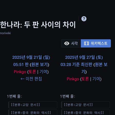
한나라: 두 판 사이의 차이
noriwiki
시각
위키텍스트
2025년 9월 21일 (일)
2025년 9월 27일 (토)
05:51 판
원본 보기
03:28 기준 최신판
원본 보
Pinkgo
(
토론
|
기여
)
기
편
← 이전 편집
Pinkgo
(
토론
|
기여
)
집
편
요
집
1번째 줄:
1번째 줄:
약
요
[[분류:교양 문서]]
[[분류:교양 문서]]
없
약
[[분류:중국 문화와 역사]]
[[분류:중국 문화와 역사]]
음
없