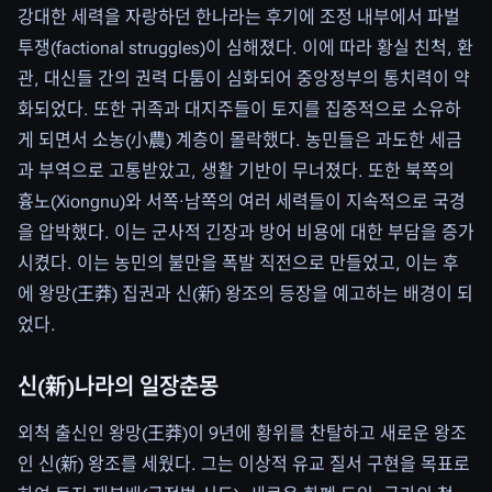
강대한 세력을 자랑하던 한나라는 후기에 조정 내부에서 파벌
투쟁(factional struggles)이 심해졌다. 이에 따라 황실 친척, 환
관, 대신들 간의 권력 다툼이 심화되어 중앙정부의 통치력이 약
화되었다. 또한 귀족과 대지주들이 토지를 집중적으로 소유하
게 되면서 소농(小農) 계층이 몰락했다. 농민들은 과도한 세금
과 부역으로 고통받았고, 생활 기반이 무너졌다. 또한 북쪽의
흉노(Xiongnu)와 서쪽·남쪽의 여러 세력들이 지속적으로 국경
을 압박했다. 이는 군사적 긴장과 방어 비용에 대한 부담을 증가
시켰다. 이는 농민의 불만을 폭발 직전으로 만들었고, 이는 후
에 왕망(王莽) 집권과 신(新) 왕조의 등장을 예고하는 배경이 되
었다.
신(新)나라의 일장춘몽
외척 출신인 왕망(王莽)이 9년에 황위를 찬탈하고 새로운 왕조
인 신(新) 왕조를 세웠다. 그는 이상적 유교 질서 구현을 목표로