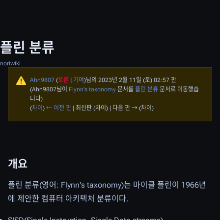
플린 분류
noriwiki
Ahn9807
(
토론
|
기여
)
님의 2023년 2월 11일 (토) 02:57 판
(Ahn9807님이
Flynn's taxonomy
문서를
플린 분류
문서로 이동했습
니다)
(
차이
)
← 이전 판
| 최신판 (차이) | 다음 판 → (차이)
개요
플린 분류(영어: Flynn's taxonomy)는 마이클 플린이 1966년
에 제안한 컴퓨터 아키텍처 분류이다.