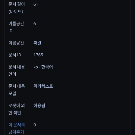
문서 길이
61
(바이트)
이름공간
6
ID
이름공간
파일
문서 ID
1765
문서 내용
ko - 한국어
언어
문서 내용
위키텍스트
모델
로봇에 의
허용됨
한 색인
이 문서의
0
넘겨주기