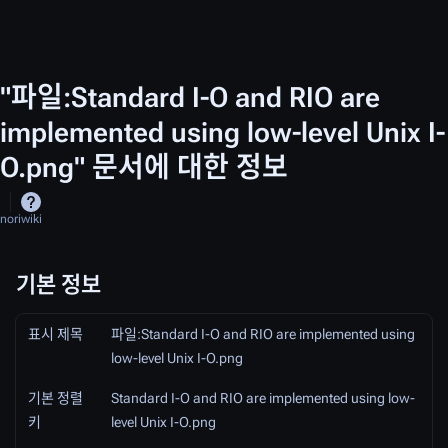
"파일:Standard I-O and RIO are
implemented using low-level Unix I-
O.png" 문서에 대한 정보
noriwiki
기본 정보
표시 제목
파일:Standard I-O and RIO are implemented using
low-level Unix I-O.png
기본 정렬
Standard I-O and RIO are implemented using low-
키
level Unix I-O.png