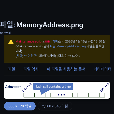
파일
:
MemoryAddress.png
noriwiki
Maintenance script
(
토론
|
기여
)
님의 2026년 1월 15일 (목) 15:50 판
(Maintenance script님이
파일:MemoryAddress.png
파일을 올렸습
니다)
(
차이
)
← 이전 판
| 최신판 (차이) | 다음 판 → (차이)
파일
파일 역사
이 파일을 사용하는 문서
메타데이터
800 × 128 픽셀
2,168 × 346 픽셀