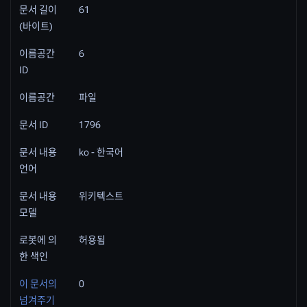
문서 길이
61
(바이트)
이름공간
6
ID
이름공간
파일
문서 ID
1796
문서 내용
ko - 한국어
언어
문서 내용
위키텍스트
모델
로봇에 의
허용됨
한 색인
이 문서의
0
넘겨주기