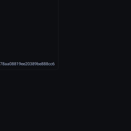
78aa08819ee20389be888cc6