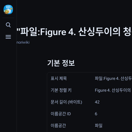
검색 여닫기
"파일:Figure 4. 산싱두이의
메뉴 여닫기
noriwiki
기본 정보
표시 제목
파일:Figure 4. 산
기본 정렬 키
Figure 4. 산싱두이
문서 길이 (바이트)
42
이름공간 ID
6
이름공간
파일