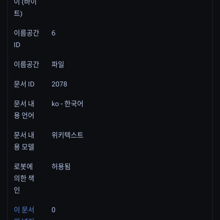
이 (바이
트)
이름공간
6
ID
이름공간
파일
문서 ID
2078
문서 내
ko - 한국어
용 언어
문서 내
위키텍스트
용 모델
로봇에
허용됨
의한 색
인
이 문서
0