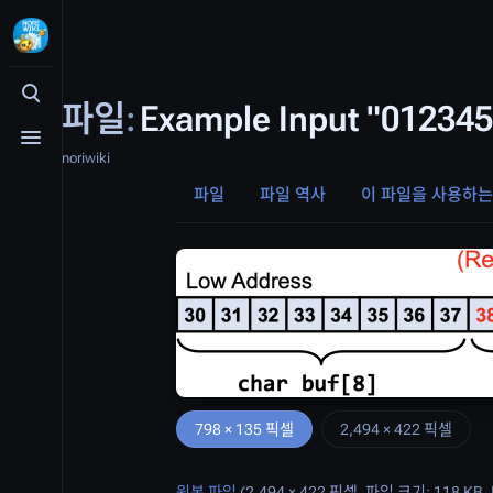
검색 여닫기
파일
:
Example Input "0123
메뉴 여닫기
noriwiki
파일
파일 역사
이 파일을 사용하는
798 × 135 픽셀
2,494 × 422 픽셀
원본 파일
(2,494 × 422 픽셀, 파일 크기: 118 KB