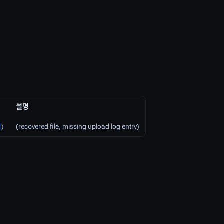
설명
여
)
(recovered file, missing upload log entry)