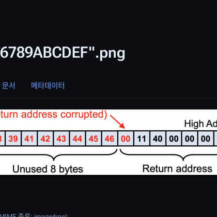
456789ABCDEF".png
 문서
메타데이터
, MIME 종류:
image/png
)