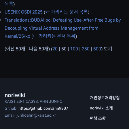
목록
)
USENIX OSDI 2025
(
← 가리키는 문서 목록
)
Translations:BUDAlloc: Defeating Use-After-Free Bugs by
Decoupling Virtual Address Management from
Kernel/25/ko
(
← 가리키는 문서 목록
)
(
이전 50개
|
다음 50개
) (
20
|
50
|
100
|
250
|
500
) 보기
noriwiki
개인정보처리방침
KAIST E3-1 CASYS, AHN JUNHO
noriwiki 소개
Github:
https://github.com/ahn9807
Email: junhoahn@kaist.ac.kr
면책 조항