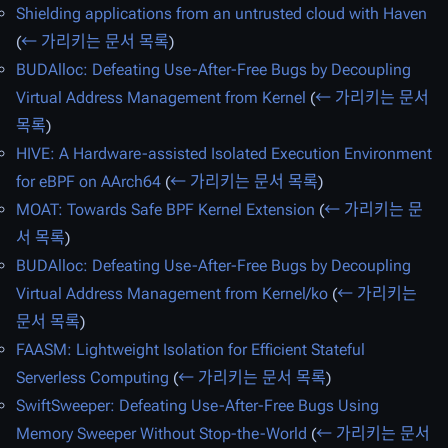
Shielding applications from an untrusted cloud with Haven
(
← 가리키는 문서 목록
)
BUDAlloc: Defeating Use-After-Free Bugs by Decoupling
Virtual Address Management from Kernel
(
← 가리키는 문서
목록
)
HIVE: A Hardware-assisted Isolated Execution Environment
for eBPF on AArch64
(
← 가리키는 문서 목록
)
MOAT: Towards Safe BPF Kernel Extension
(
← 가리키는 문
서 목록
)
BUDAlloc: Defeating Use-After-Free Bugs by Decoupling
Virtual Address Management from Kernel/ko
(
← 가리키는
문서 목록
)
FAASM: Lightweight Isolation for Efficient Stateful
Serverless Computing
(
← 가리키는 문서 목록
)
SwiftSweeper: Defeating Use-After-Free Bugs Using
Memory Sweeper Without Stop-the-World
(
← 가리키는 문서