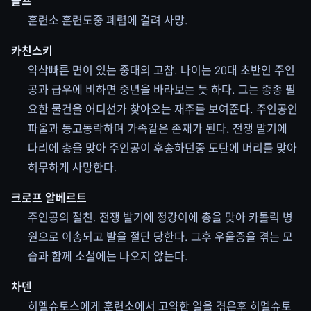
볼프
훈련소 훈련도중 폐렴에 걸려 사망.
카친스키
약삭빠른 면이 있는 중대의 고참. 나이는 20대 초반인 주인
공과 급우에 비하면 중년을 바라보는 듯 하다. 그는 종종 필
요한 물건을 어디선가 찾아오는 재주를 보여준다. 주인공인
파울과 동고동락하며 가족같은 존재가 된다. 전쟁 말기에
다리에 총을 맞아 주인공이 후송하던중 도탄에 머리를 맞아
허무하게 사망한다.
크로프 알베르트
주인공의 절친. 전쟁 발기에 정강이에 총을 맞아 카톨릭 병
원으로 이송되고 발을 절단 당한다. 그후 우울증을 겪는 모
습과 함께 소설에는 나오지 않는다.
차덴
히멜슈토스에게 훈련소에서 고약한 일을 겪은후 히멜슈토