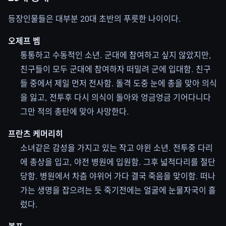
등장인물들은 대부분 20대 초반의 푸릇한 나이이다.
오제프 벰
통통하고 수동적인 소년. 군대에 참여하고 싶지 않았지만,
친구들이 모두 군대에 참여하자 떠밀려 군에 입대함. 친구
들 중에서 제일 먼저 전사함. 돌격 도중 눈에 총을 맞아 의식
을 잃고, 전투후 다시 의식이 돌아와 엉금엉금 기어다니다
그만 적의 총탄에 맞아 사망한다.
프란츠 케머리히
소녀같은 감성을 가지고 있는 작고 야윈 소년. 전투중 다리
에 총상을 입고, 야전 병원에 입원함. 그후 넓적다리를 절단
당함. 병원에서 차츰 야위어 가다 결국 죽음을 맞이함. 떠나
가는 생명을 잡으려는 듯 죽기전에는 얼굴에 눈물자국이 흘
렀다.