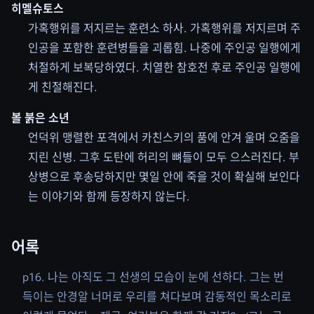
히멜슈토스
가혹행위를 저지르는 훈련소 하사. 가혹행위를 저지르며 주
인공을 포함한 훈련병들을 괴롭힘. 나중에 주인공 일행에게
처절하게 보복당하였다. 치열한 참호전 후로 주인공 일행에
게 친절해진다.
볼 붉은 소년
언덕위 맹렬한 포격에서 카친스키의 품에 안겨 울며 오줌을
지린 신병. 그후 도탄에 허리의 뼈들이 모두 으스러진다. 부
상병으로 후송당하지만 몇일 안에 죽을 것이 확실해 보인다
는 이야기와 함께 등장하지 않는다.
어록
p16. 나는 아직도 그 선생의 모습이 눈에 선하다. 그는 번
득이는 안경알 너머로 우리를 쳐다보며 감동적인 목소리로