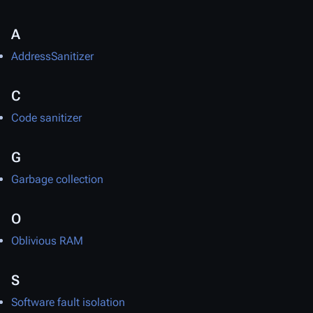
A
AddressSanitizer
C
Code sanitizer
G
Garbage collection
O
Oblivious RAM
S
Software fault isolation