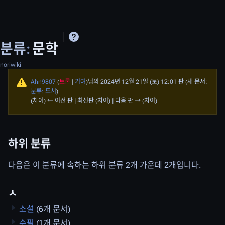
분류
:
문학
noriwiki
Ahn9807
(
토론
|
기여
)
님의 2024년 12월 21일 (토) 12:01 판
(새 문서:
분류: 도서
)
(차이) ← 이전 판 | 최신판 (차이) | 다음 판 → (차이)
하위 분류
다음은 이 분류에 속하는 하위 분류 2개 가운데 2개입니다.
ㅅ
소설
(6개 문서)
수필
(1개 문서)