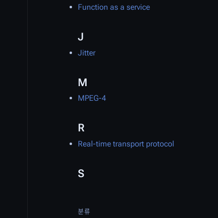
Function as a service
J
Jitter
M
MPEG-4
R
Real-time transport protocol
S
분류