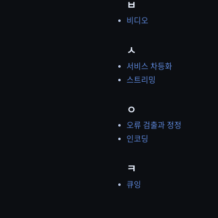
ㅂ
비디오
ㅅ
서비스 차등화
스트리밍
ㅇ
오류 검출과 정정
인코딩
ㅋ
큐잉