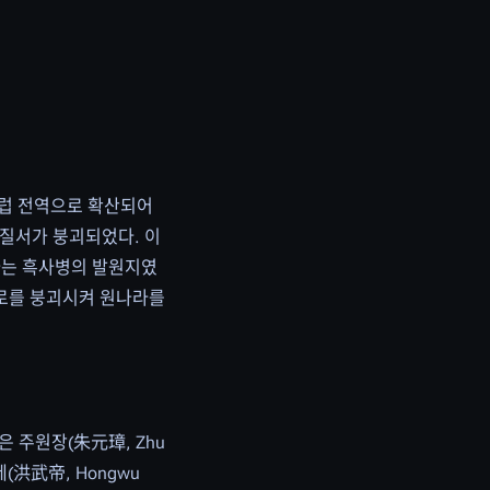
유럽 전역으로 확산되어
 질서가 붕괴되었다. 이
아는 흑사병의 발원지였
역로를 붕괴시켜 원나라를
은 주원장(朱元璋, Zhu
(洪武帝, Hongwu