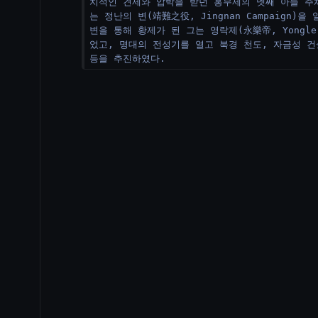
치적인 견제와 압박을 받던 홍무제의 넷째 아들 주체(
는 정난의 변(靖難之役, Jingnan Campaign)을
변을 통해 황제가 된 그는 영락제(永樂帝, Yongle 
었고, 명대의 전성기를 열고 북경 천도, 자금성 건
등을 추진하였다.