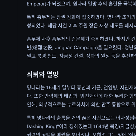
Emperor)가 되었으며, 원나라 멸망 후의 혼란을 극복하기 
특히 홍무제는 왕권 강화에 집중하였다. 명나라 초기의 수
형되었다. 해당 사건 이후 주원 장은 재상 제도를 폐지
홍무제 사후 홍무제의 건문제가 즉위하였다. 하지만 건문
변(靖難之役, Jingnan Campaign)을 일으켰다. 정
열고 북경 천도, 자금성 건설, 정화의 원정 등을 추진하
쇠퇴와 멸망
명나라는 16세기 말부터 흉년과 기근, 전염병, 자연재
다. 또한 만력제의 태업과, 임진왜란에 대한 무리한 
인해, 외부적으로는 누르하치에 의한 만주 통합으로 
특히 명나라의 숨통을 거의 끊은 사건으로는 이자성(李自成,
Dashing King)”이라 칭하였는데 1644년 북경(
권력의 공백을 메웠을 뿐이었다. 오히려 그는 청에 '질