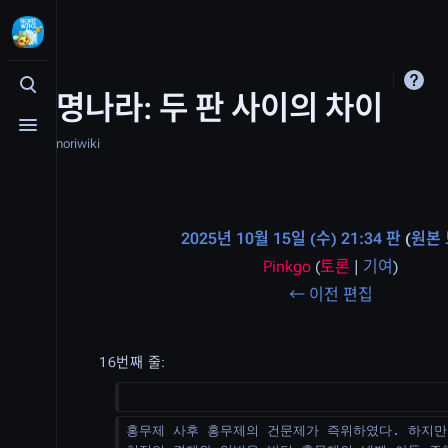
검색 여닫기
명나라: 두 판 사이의 차이
메뉴 여닫기
noriwiki
2025년 10월 15일 (수) 21:34 판
원본
Pinkgo
(
토론
|
기여
)
편
← 이전 편집
집
요
16번째 줄:
약
없
홍무제 사후 홍무제의 건문제가 즉위하였다. 하지만
음