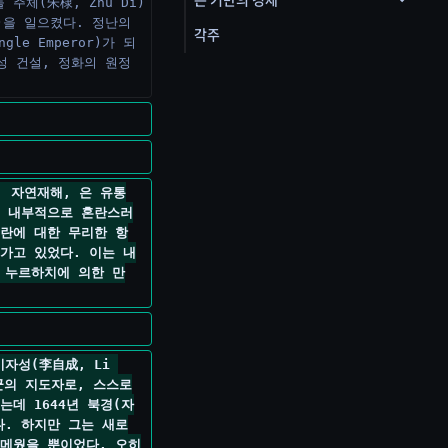
은 기반의 경제
주체(朱棣, Zhu Di)
n)을 일으켰다. 정난의 
각주
le Emperor)가 되
성 건설, 정화의 원정 
, 자연재해, 은 유통
해 내부적으로 혼란스러
란에 대한 무리한 항
가고 있었다. 이는 내
 누르하치에 의한 만
자성(李自成, Li 
란군의 지도자로, 스스로
였는데 1644년 북경(자
. 하지만 그는 새로
 메웠을 뿐이었다. 오히