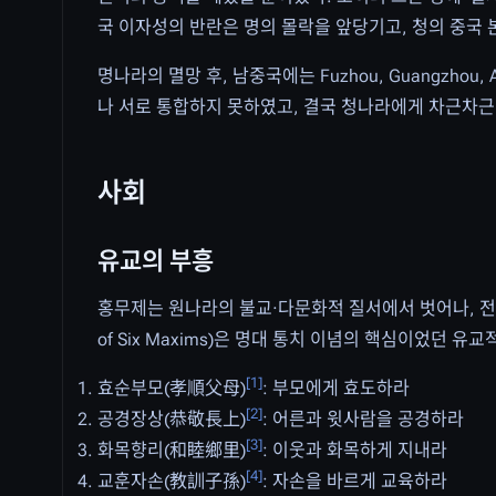
국 이자성의 반란은 명의 몰락을 앞당기고, 청의 중국 
명나라의 멸망 후, 남중국에는 Fuzhou, Guangzho
나 서로 통합하지 못하였고, 결국 청나라에게 차근차근
사회
유교의 부흥
홍무제는 원나라의 불교·다문화적 질서에서 벗어나, 전통적
of Six Maxims)은 명대 통치 이념의 핵심이었던 유
[
1
]
효순부모(孝順父母)
: 부모에게 효도하라
[
2
]
공경장상(恭敬長上)
: 어른과 윗사람을 공경하라
[
3
]
화목향리(和睦鄉里)
: 이웃과 화목하게 지내라
[
4
]
교훈자손(教訓子孫)
: 자손을 바르게 교육하라