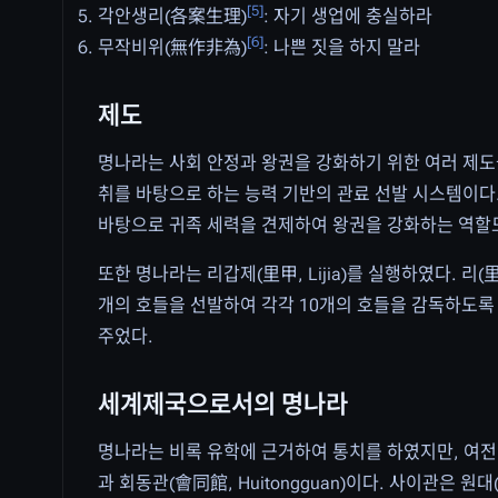
[
5
]
각안생리(各案生理)
: 자기 생업에 충실하라
[
6
]
무작비위(無作非為)
: 나쁜 짓을 하지 말라
제도
명나라는 사회 안정과 왕권을 강화하기 위한 여러 제도들을 시행
취를 바탕으로 하는 능력 기반의 관료 선발 시스템이다.
바탕으로 귀족 세력을 견제하여 왕권을 강화하는 역할
또한 명나라는 리갑제(里甲, Lijia)를 실행하였다. 리(
개의 호들을 선발하여 각각 10개의 호들을 감독하도록
주었다.
세계제국으로서의 명나라
명나라는 비록 유학에 근거하여 통치를 하였지만, 여전히
과 회동관(會同館, Huitongguan)이다. 사이관은