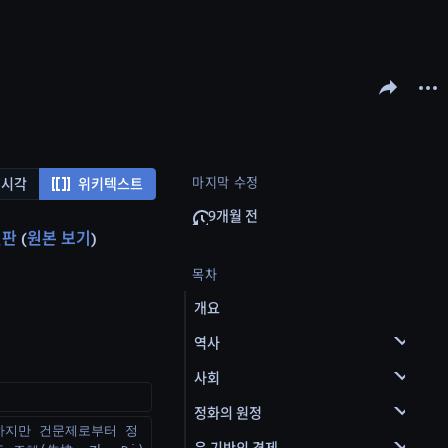
문서 공유하기
다른 
마지막 수정
시각
위키텍스트
9개월 전
신판
원본 보기
목차
개요
역사
사회
정화의 원정
하지만 건문제로부터 정