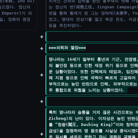
朱棣, Zhu Di)
치적인 견제와 압박을 받던 홍무제의 넷째 아들 
 일으켰다. 정난의 
는 정난의 변(靖難之役, Jingnan Campaig
Emperor)가 되
변을 통해 황제가 된 그는 영락제(永樂帝, Yong
설, 정화의 원정 
었고, 명대의 전성기를 열고 북경 천도, 자금
등을 추진하였다.
===쇠퇴와 멸망===
명나라는 16세기 말부터 흉년과 기근, 전염병
의 불안정 등으로 인한 재정 위기 등으로 인
운 상황이었다. 또한 만력제의 태업과, 임진왜
왜 지원 등으로 인해 국력이 빠르게 고갈되어 
부적으로는 농민 반란으로 인해, 외부적으로는
주 통합으로 위협을 느끼는 상황이었다. 
특히 명나라의 숨통을 거의 끊은 사건으로는 이
Zicheng)의 난이 있다. 이자성은 농민 반
를 “창왕(闖王, Dashing King)”이라 칭하
금성)을 점령하며 명 왕조를 사실상 종식시켰다
운 질서를 세우지 못하고 잠시 권력의 공백을