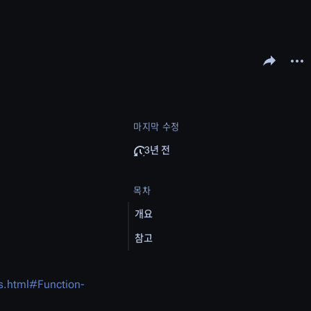
문서 공유하기
다른 
마지막 수정
3년 전
목차
개요
참고
as.html#Function-