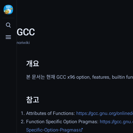
검색 여닫기
GCC
메뉴 여닫기
noriwiki
개요
본 문서는 현재 GCC x96 option, features, buil
참고
Attributes of Functions:
https://gcc.gnu.org/online
Function Specific Option Pragmas:
https://gcc.gnu
Specific-Option-Pragmas