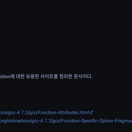
tin function에 대한 유용한 사이트를 정리한 문서이다.
docs/gcc-4.7.2/gcc/Function-Attributes.html
.org/onlinedocs/gcc-4.7.2/gcc/Function-Specific-Option-Pragm